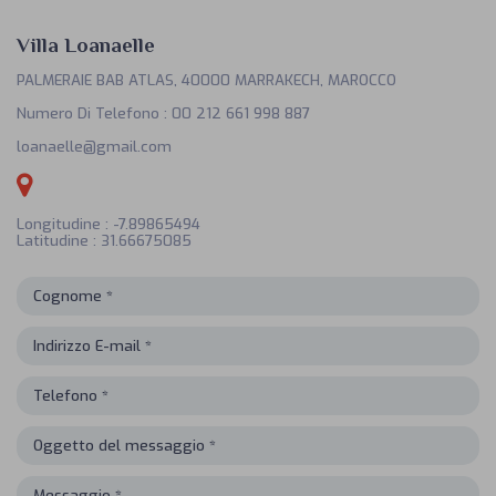
Villa Loanaelle
PALMERAIE BAB ATLAS, 40000 MARRAKECH, MAROCCO
Numero Di Telefono
:
00 212 661 998 887
loanaelle@gmail.com
Longitudine : -7.89865494
Latitudine : 31.66675085