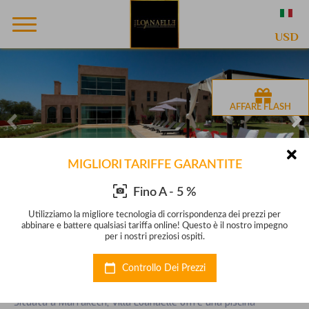
USD
AFFARE FLASH
MIGLIORI TARIFFE GARANTITE
Fino A - 5 %
 per
Utilizziamo la migliore tecnologia di corrispondenza dei prezzi per
Uti
mpegno
abbinare e battere qualsiasi tariffa online! Questo è il nostro impegno
abbin
per i nostri preziosi ospiti.
Villa Loanaelle
Controllo Dei Prezzi
Villa in Marrakech
Situata a Marrakech, Villa Loanaelle offre una piscina