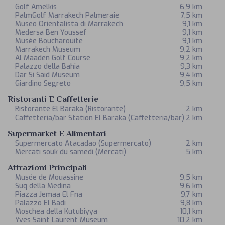
Golf Amelkis
6,9 km
PalmGolf Marrakech Palmeraie
7,5 km
Museo Orientalista di Marrakech
9,1 km
Medersa Ben Youssef
9,1 km
Musée Boucharouite
9,1 km
Marrakech Museum
9,2 km
Al Maaden Golf Course
9,2 km
Palazzo della Bahia
9,3 km
Dar Si Said Museum
9,4 km
Giardino Segreto
9,5 km
Ristoranti E Caffetterie
Ristorante El Baraka
(Ristorante)
2 km
Caffetteria/bar Station El Baraka
(Caffetteria/bar)
2 km
Supermarket E Alimentari
Supermercato Atacadao
(Supermercato)
2 km
Mercati souk du samedi
(Mercati)
5 km
Attrazioni Principali
Musée de Mouassine
9,5 km
Suq della Medina
9,6 km
Piazza Jemaa El Fna
9,7 km
Palazzo El Badi
9,8 km
Moschea della Kutubiyya
10,1 km
Yves Saint Laurent Museum
10,2 km