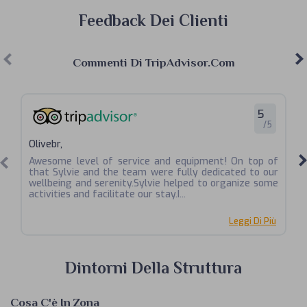
Feedback Dei Clienti
Commenti Di TripAdvisor.com
5
/5
Olivebr,
La
Awesome level of service and equipment! On top of
The house is better than on the pictures (which
that Sylvie and the team were fully dedicated to our
al
wellbeing and serenity.Sylvie helped to organize some
we
activities and facilitate our stay.I...
ow
Leggi Di Più
Dintorni Della Struttura
Cosa C'è In Zona