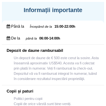
Informații importante
Până la
15:00-22:00h
Începând de la
De la
06:00-14:00h
până la
Depozit de daune rambursabil
Un depozit de daune de € 500 este cerut la sosire. Asta
înseamnă aproximativ US$540. Acesta va fi colectat
prin plată în numerar. Veți fi rambursat la check-out.
Depozitul vă va fi rambursat integral în numerar, luând
în considerare rezultatul inspectării proprietăţii.
Copii şi paturi
Politici pentru copii
Copiii de orice vârstă sunt bine-veniți.